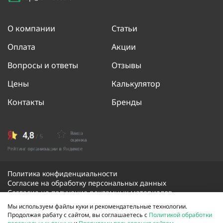
О компании
Статьи
Оплата
Акции
Вопросы и ответы
Отзывы
Цены
Калькулятор
Контакты
Бренды
Политика конфиденциальности
Согласие на обработку персональных данных
Согласие на получение рекламных материалов
Мы используем файлы куки и рекомендательные технологии.
Продолжая рабату с сайтом, вы соглашаетесь с
Политикой обработки
© 2026 Скорая оконная помощь. Все права защищены.