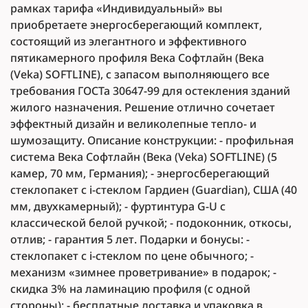
рамках тарифа «Индивидуальный» вы
приобретаете энергосберегающий комплект,
состоящий из элегантного и эффективного
пятикамерного профиля Века Софтлайн (Века
(Veka) SOFTLINE), с запасом выполняющего все
требования ГОСТа 30647-99 для остекления зданий
жилого назначения. Решение отлично сочетает
эффектный дизайн и великолепные тепло- и
шумозащиту. Описание конструкции: - профильная
система Века Софтлайн (Века (Veka) SOFTLINE) (5
камер, 70 мм, Германия); - энергосберегающий
стеклопакет с i-стеклом Гардиен (Guardian), США (40
мм, двухкамерный); - фуртинтура G-U с
классической белой ручкой; - подоконник, откосы,
отлив; - гарантия 5 лет. Подарки и бонусы: -
стеклопакет с i-стеклом по цене обычного; -
механизм «зимнее проветривание» в подарок; -
скидка 3% на ламинацию профиля (с одной
стороны); - бесплатные доставка и упаковка в